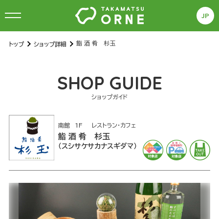
JP
鮨 酒 肴 杉玉
トップ
ショップ詳細
S
HOP GUIDE
ショップガイド
南館
1F
レストラン・カフェ
鮨 酒 肴 杉玉
スシサケサカナスギダマ