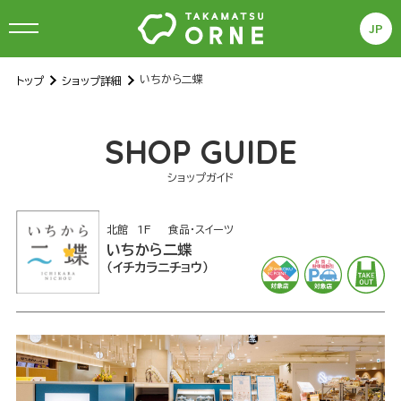
JP
いちから二蝶
トップ
ショップ詳細
S
HOP GUIDE
ショップガイド
北館
1F
食品・スイーツ
いちから二蝶
イチカラニチョウ